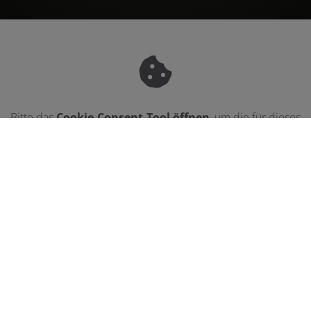
Bitte das
Cookie-Consent-Tool öffnen
, um die für dieses
Element notwendigen Cookies zu akzeptieren.
Footer - Kontaktdaten und Öffnungszei
Kontakt
MSN Haustechnik GmbH
Seelohe 9
97478 Knetzgau