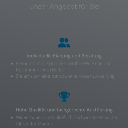
Unser Angebot für Sie
Individuelle Planung und Beratung
Gemeinsam besprechen wir Ihre Wünsche und
bestimmen Ihren Bedarf
Sie erhalten eine transparente Kostenaufstellung
Hohe Qualität und fachgerechte Ausführung
Wir verbauen ausschließlich hochwertige Produkte
führender Marken