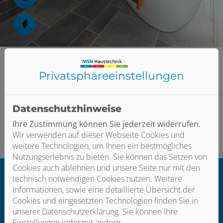
en und schließen
schließen
Privatsphäre­einstellungen
Datenschutzhinweise
Bitte das
Cookie-Consent-Tool öffnen
, um die für dieses
Ihre Zustimmung können Sie jederzeit widerrufen.
Element notwendigen Cookies zu akzeptieren.
Wir verwenden auf dieser Webseite Cookies und
weitere Technologien, um Ihnen ein bestmögliches
Nutzungserlebnis zu bieten. Sie können das Setzen von
Cookies auch ablehnen und unsere Seite nur mit den
technisch notwendigen Cookies nutzen. Weitere
Footer - Kontaktdaten und Öffnungszei
Informationen, sowie eine detaillierte Übersicht der
Cookies und eingesetzten Technologien finden Sie in
Kontakt
unserer Datenschutzerklärung. Sie können Ihre
MSN Haustechnik GmbH
Einstellungen jederzeit ändern.